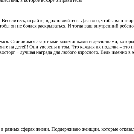
шествия, в которое вскоре отправитесь?
о. Веселитесь, играйте, вдохновляйтесь. Для того, чтобы ваш тв
обы он не боялся раскрываться. И тогда ваш внутренний ребено
аемся. Становимся азартными мальчишками и девчонками, которы
те на детей! Они уверены в том. Что каждая их поделка – это 
восторг – лучшая награда для любого взрослого. Ведь именно в 
в разных сферах жизни. Поддерживаю женщин, которые отказали