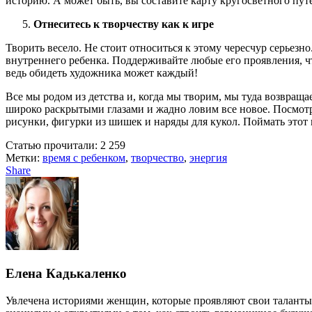
историю. А может быть, вы составите карту кругосветного путе
Отнеситесь к творчеству как к игре
Творить весело. Не стоит относиться к этому чересчур серьезн
внутреннего ребенка. Поддерживайте любые его проявления, чт
ведь обидеть художника может каждый!
Все мы родом из детства и, когда мы творим, мы туда возвращ
широко раскрытыми глазами и жадно ловим все новое. Посмотри
рисунки, фигурки из шишек и наряды для кукол. Поймать этот 
Статью прочитали:
2 259
Метки:
время с ребенком
,
творчество
,
энергия
Share
Елена Кадькаленко
Увлечена историями женщин, которые проявляют свои таланты 