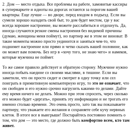
2. Дом — место отдыха. Все проблемы на работе, хамовитые кассиры
в супермаркете и идиоты на дорогах остаются за порогом вашей
квартиры. Еще лучше — во дворе, перед входом в подъезд. Если вы
сумели хорошо наладить свой быт, то дом будет местом, где у вас
всегда хорошее настроение, вы можете расслабиться и отдохнуть. Да,
иногда случаются резкие смены настроения без видимой причины
(думаю, женщины меня поймут), но партнер же в этом не виноват. В
такие моменты можно просто уединится и заняться чем-то, что
поднимет настроение или прямо и четко сказать вашей половине, как
он может вам помочь. Без игр в «хочу того, не знаю чего» и намеков,
которые мужчина не поймет.
То же самое правило действует и обратную сторону. Мужчине нужно
иногда побыть наедине со своими мыслями, в тишине. Если вы
заметили, что он просто сидит и смотрит в одну точку или сел
поиграть в примитивную компьютерную игру, то
это не означает
, что
он свободен и его нужно срочно нагрузить какими-то делами. Дайте
ему время ничего не делать. Можно при этом спросить, через сколько
его можно будет «дергать», принять эту информацию и не трогать его
именно столько времени. Это очень просто, зато так вы показываете
партнеру, что уважаете его желания и сохраняете себе кучу нервных
клеток. В итоге все в выигрыше! Постарайтесь постоянно помнить о
том, что дом — это место, где должно быть
комфортно всем, кто там
живет.