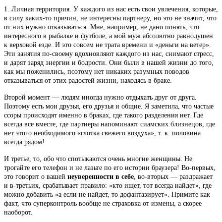
1. Личная территория. У каждого из нас есть свои увлечения, которые,
в силу каких-то причин, не интересны партнеру, но это не значит, что
от них нужно отказываться. Мне, например, не дано понять, что
интересного в рыбалке и футболе, а мой муж абсолютно равнодушен
к верховой езде. И это совсем не трата времени и «деньги на ветер».
Эти занятия по-своему вдохновляют каждого из нас, снимают стресс,
и дарят заряд энергии и бодрости. Они были в нашей жизни до того,
как мы поженились, поэтому нет никаких разумных поводов
отказываться от этих радостей жизни, находясь в браке.
Второй момент — людям иногда нужно отдыхать друг от друга.
Поэтому есть мои друзья, его друзья и общие. Я заметила, что частые
ссоры происходят именно в браках, где такого разделения нет. Где
всегда все вместе, где партнеры напоминают сиамских близнецов, где
нет этого необходимого «глотка свежего воздуха», т. к. половина
всегда рядом!
И третье, то, обо что спотыкаются очень многие женщины. Не
трогайте его телефон и не лазьте по его истории браузера! Во-первых,
это говорит о вашей
неуверенности в себе
, во-вторых — раздражает
и в-третьих, срабатывает правило: «кто ищет, тот всегда найдет», где
можно добавить «а если не найдет, то дофантазирует». Примите как
факт, что суперконтроль вообще не страховка от измены, а скорее
наоборот.