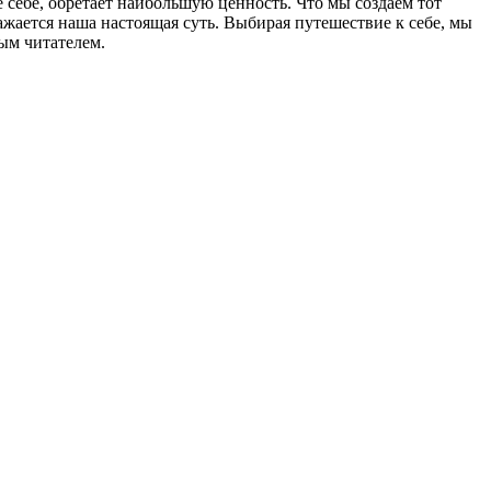
ое себе, обретает наибольшую ценность. Что мы создаем тот
ажается наша настоящая суть. Выбирая путешествие к себе, мы
ым читателем.