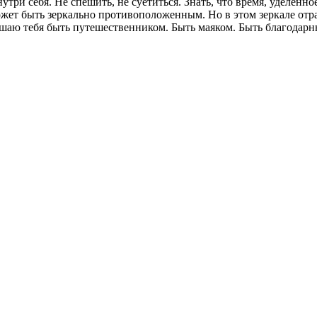
утри себя. Не спешить, не суетиться. Знать, что время, уделенн
ожет быть зеркально противоположенным. Но в этом зеркале отр
шаю тебя быть путешественником. Быть маяком. Быть благодарн