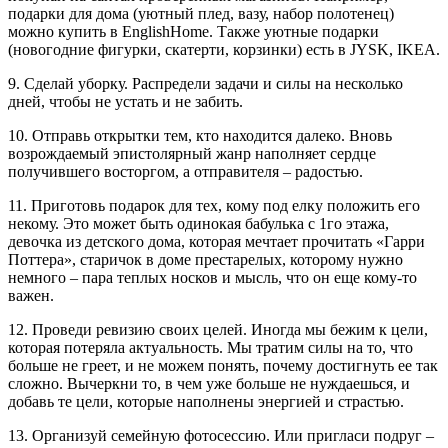
подарки для дома (уютный плед, вазу, набор полотенец)
можно купить в EnglishHome. Также уютные подарки
(новогодние фигурки, скатерти, корзинки) есть в JYSK, IKEA.
9. Сделай уборку. Распредели задачи и силы на несколько
дней, чтобы не устать и не забить.
10. Отправь открытки тем, кто находится далеко. Вновь
возрождаемый эпистолярный жанр наполняет сердце
получившего восторгом, а отправителя – радостью.
11. Приготовь подарок для тех, кому под елку положить его
некому. Это может быть одинокая бабулька с 1го этажа,
девочка из детского дома, которая мечтает прочитать «Гарри
Поттера», старичок в доме престарелых, которому нужно
немного – пара теплых носков и мысль, что он еще кому-то
важен.
12. Проведи ревизию своих целей. Иногда мы бежим к цели,
которая потеряла актуальность. Мы тратим силы на то, что
больше не греет, и не можем понять, почему достигнуть ее так
сложно. Вычеркни то, в чем уже больше не нуждаешься, и
добавь те цели, которые наполнены энергией и страстью.
13. Организуй семейную фотосессию. Или пригласи подруг –