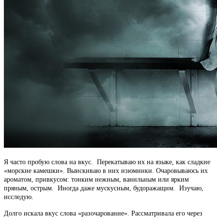
Я часто пробую слова на вкус. Перекатываю их на языке, как сладкие
«морские камешки». Выискиваю в них изюминки. Очаровываюсь их
ароматом, привкусом: тонким нежным, ванильным или ярким
пряным, острым. Иногда даже мускусным, будоражащим. Изучаю,
исследую.
Долго искала вкус слова «разочарование». Рассматривала его через