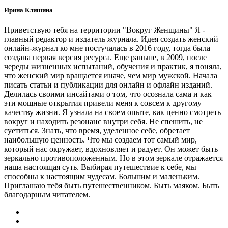
Ирина Клишина
Приветствую тебя на территории "Вокруг Женщины" Я -
главный редактор и издатель журнала. Идея создать женский
онлайн-журнал ко мне постучалась в 2016 году, тогда была
создана первая версия ресурса. Еще раньше, в 2009, после
череды жизненных испытаний, обучения и практик, я поняла,
что женский мир вращается иначе, чем мир мужской. Начала
писать статьи и публикации для онлайн и офлайн изданий.
Делилась своими инсайтами о том, что осознала сама и как
эти мощные открытия привели меня к совсем к другому
качеству жизни. Я узнала на своем опыте, как ценно смотреть
вокруг и находить резонанс внутри себя. Не спешить, не
суетиться. Знать, что время, уделенное себе, обретает
наибольшую ценность. Что мы создаем тот самый мир,
который нас окружает, вдохновляет и радует. Он может быть
зеркально противоположенным. Но в этом зеркале отражается
наша настоящая суть. Выбирая путешествие к себе, мы
способны к настоящим чудесам. Большим и маленьким.
Приглашаю тебя быть путешественником. Быть маяком. Быть
благодарным читателем.