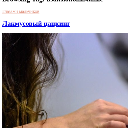
Глазами мальчиков
Лакмусовый цацкинг