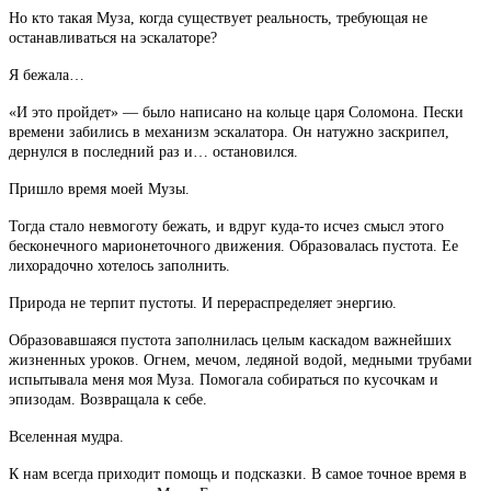
Но кто такая Муза, когда существует реальность, требующая не
останавливаться на эскалаторе?
Я бежала…
«И это пройдет» — было написано на кольце царя Соломона. Пески
времени забились в механизм эскалатора. Он натужно заскрипел,
дернулся в последний раз и… остановился.
Пришло время моей Музы.
Тогда стало невмоготу бежать, и вдруг куда-то исчез смысл этого
бесконечного марионеточного движения. Образовалась пустота. Ее
лихорадочно хотелось заполнить.
Природа не терпит пустоты. И перераспределяет энергию.
Образовавшаяся пустота заполнилась целым каскадом важнейших
жизненных уроков. Огнем, мечом, ледяной водой, медными трубами
испытывала меня моя Муза. Помогала собираться по кусочкам и
эпизодам. Возвращала к себе.
Вселенная мудра.
К нам всегда приходит помощь и подсказки. В самое точное время в