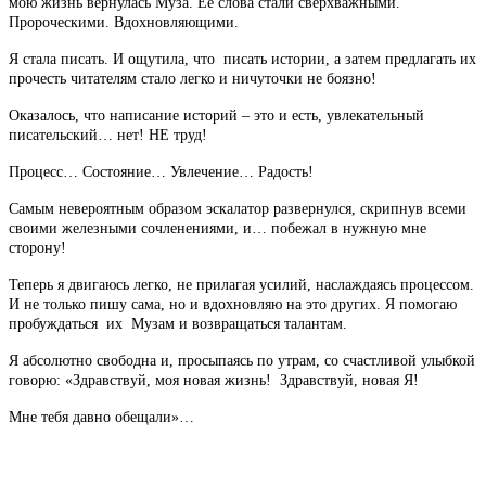
мою жизнь вернулась Муза. Ее слова стали сверхважными.
Пророческими. Вдохновляющими.
Я стала писать. И ощутила, что писать истории, а затем предлагать их
прочесть читателям стало легко и ничуточки не боязно!
Оказалось, что написание историй – это и есть, увлекательный
писательский… нет! НЕ труд!
Процесс… Состояние… Увлечение… Радость!
Самым невероятным образом эскалатор развернулся, скрипнув всеми
своими железными сочленениями, и… побежал в нужную мне
сторону!
Теперь я двигаюсь легко, не прилагая усилий, наслаждаясь процессом.
И не только пишу сама, но и вдохновляю на это других. Я помогаю
пробуждаться их Музам и возвращаться талантам.
Я абсолютно свободна и, просыпаясь по утрам, со счастливой улыбкой
говорю: «Здравствуй, моя новая жизнь! Здравствуй, новая Я!
Мне тебя давно обещали»…