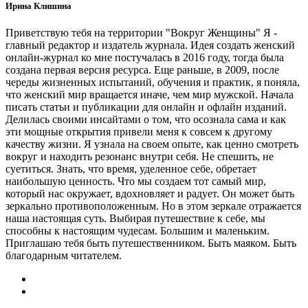
Ирина Клишина
Приветствую тебя на территории "Вокруг Женщины" Я -
главный редактор и издатель журнала. Идея создать женский
онлайн-журнал ко мне постучалась в 2016 году, тогда была
создана первая версия ресурса. Еще раньше, в 2009, после
череды жизненных испытаний, обучения и практик, я поняла,
что женский мир вращается иначе, чем мир мужской. Начала
писать статьи и публикации для онлайн и офлайн изданий.
Делилась своими инсайтами о том, что осознала сама и как
эти мощные открытия привели меня к совсем к другому
качеству жизни. Я узнала на своем опыте, как ценно смотреть
вокруг и находить резонанс внутри себя. Не спешить, не
суетиться. Знать, что время, уделенное себе, обретает
наибольшую ценность. Что мы создаем тот самый мир,
который нас окружает, вдохновляет и радует. Он может быть
зеркально противоположенным. Но в этом зеркале отражается
наша настоящая суть. Выбирая путешествие к себе, мы
способны к настоящим чудесам. Большим и маленьким.
Приглашаю тебя быть путешественником. Быть маяком. Быть
благодарным читателем.