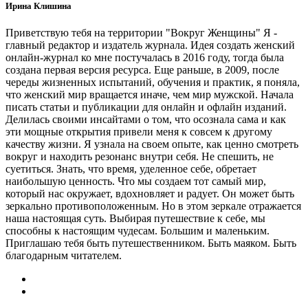
Ирина Клишина
Приветствую тебя на территории "Вокруг Женщины" Я -
главный редактор и издатель журнала. Идея создать женский
онлайн-журнал ко мне постучалась в 2016 году, тогда была
создана первая версия ресурса. Еще раньше, в 2009, после
череды жизненных испытаний, обучения и практик, я поняла,
что женский мир вращается иначе, чем мир мужской. Начала
писать статьи и публикации для онлайн и офлайн изданий.
Делилась своими инсайтами о том, что осознала сама и как
эти мощные открытия привели меня к совсем к другому
качеству жизни. Я узнала на своем опыте, как ценно смотреть
вокруг и находить резонанс внутри себя. Не спешить, не
суетиться. Знать, что время, уделенное себе, обретает
наибольшую ценность. Что мы создаем тот самый мир,
который нас окружает, вдохновляет и радует. Он может быть
зеркально противоположенным. Но в этом зеркале отражается
наша настоящая суть. Выбирая путешествие к себе, мы
способны к настоящим чудесам. Большим и маленьким.
Приглашаю тебя быть путешественником. Быть маяком. Быть
благодарным читателем.