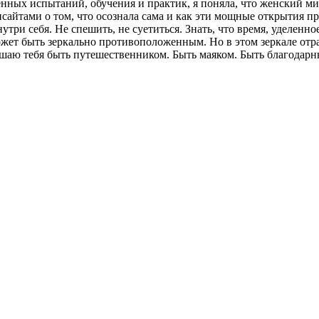
енных испытаний, обучения и практик, я поняла, что женский ми
айтами о том, что осознала сама и как эти мощные открытия при
утри себя. Не спешить, не суетиться. Знать, что время, уделенн
ожет быть зеркально противоположенным. Но в этом зеркале отр
шаю тебя быть путешественником. Быть маяком. Быть благодарн