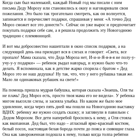
Когда сын был маленький, каждый Новый год мы писали с ним
письма Деду Морозу или становились к окну и наговаривали свои
пожелания. Это было так трогательно смотреть, как он волнуется,
запинается и перечисляет подарки, спрашивая у меня: «А точно Дед
Мороз сможет все это донести?». Сейчас он уже вырос и предпочитает
покупать подарки себе сам, а я решила продолжить эту Новогоднюю
традицию с племянницей.
И вот мы добросовестно нашептали в окно список подарков, а на
следующий день она приходит вся в слезах и говорит: «Света, все
пропало! Мама сказала, что Деда Мороза нет, И-и-и-Я-я-я-я не полу-у-
учу-у-у подарки» — ребенок рыдал навзрыд, и нужно было что-то
делать. Я вспоминала, как в детстве жарко спорила с братом « Дед
Мороз это не наш дедушка! Ну так, что, что у него рубашка такая же.
Мало ли одинаковых рубашек на свете!»
На помощь пришла мудрая бабушка, которая сказала «Знаешь, Оля ты
не плачь! Дед Мороз есть, просто твоя мама его не видела». У ребенка
мигом высохли слезы, и засияла улыбка. Но каким же было мое
удивление, когда через пять дней мы пошли на Новогоднюю выставку
ВДНХ: ребенку же нужно создать сказку; и заглянули в павильон с
Дедом Морозом. Все дети наперебой бросились к нему, а Оля стояла
как вкопанная. Дед был, что надо – атласный ярко-красный костюм,
белый посох, настоящая белая борода почти до пояса и сияющие глаза.
Она как завороженная подошла к нему, только когда толпа ребятни