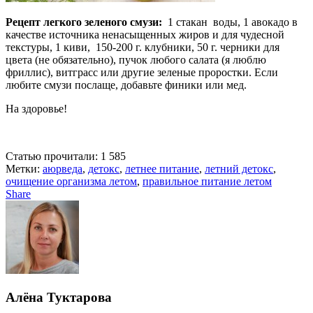
Рецепт легкого зеленого смузи:
1 стакан воды, 1 авокадо в
качестве источника ненасыщенных жиров и для чудесной
текстуры, 1 киви, 150-200 г. клубники, 50 г. черники для
цвета (не обязательно), пучок любого салата (я люблю
фриллис), витграсс или другие зеленые проростки. Если
любите смузи послаще, добавьте финики или мед.
На здоровье!
Статью прочитали:
1 585
Метки:
аюрведа
,
детокс
,
летнее питание
,
летний детокс
,
очищение организма летом
,
правильное питание летом
Share
Алёна Туктарова