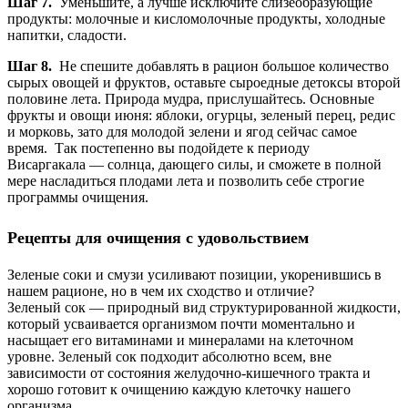
Шаг 7.
Уменьшите, а лучше исключите слизеобразующие
продукты: молочные и кисломолочные продукты, холодные
напитки, сладости.
Шаг 8.
Не спешите добавлять в рацион большое количество
сырых овощей и фруктов, оставьте сыроедные детоксы второй
половине лета. Природа мудра, прислушайтесь. Основные
фрукты и овощи июня: яблоки, огурцы, зеленый перец, редис
и морковь, зато для молодой зелени и ягод сейчас самое
время. Так постепенно вы подойдете к периоду
Висаргакала — солнца, дающего силы, и сможете в полной
мере насладиться плодами лета и позволить себе строгие
программы очищения.
Рецепты для очищения с удовольствием
Зеленые соки и смузи усиливают позиции, укоренившись в
нашем рационе, но в чем их сходство и отличие?
Зеленый сок — природный вид структурированной жидкости,
который усваивается организмом почти моментально и
насыщает его витаминами и минералами на клеточном
уровне. Зеленый сок подходит абсолютно всем, вне
зависимости от состояния желудочно-кишечного тракта и
хорошо готовит к очищению каждую клеточку нашего
организма.