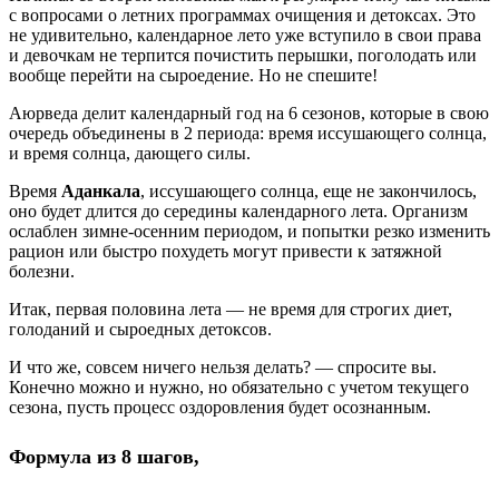
с вопросами о летних программах очищения и детоксах. Это
не удивительно, календарное лето уже вступило в свои права
и девочкам не терпится почистить перышки, поголодать или
вообще перейти на сыроедение. Но не спешите!
Аюрведа делит календарный год на 6 сезонов, которые в свою
очередь объединены в 2 периода: время иссушающего солнца,
и время солнца, дающего силы.
Время
Аданкала
, иссушающего солнца, еще не закончилось,
оно будет длится до середины календарного лета. Организм
ослаблен зимне-осенним периодом, и попытки резко изменить
рацион или быстро похудеть могут привести к затяжной
болезни.
Итак, первая половина лета — не время для строгих диет,
голоданий и сыроедных детоксов.
И что же, совсем ничего нельзя делать? — спросите вы.
Конечно можно и нужно, но обязательно с учетом текущего
сезона, пусть процесс оздоровления будет осознанным.
Формула из 8 шагов,