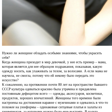
Нужно ли женщине обладать особыми знаниями, чтобы украсить
себя?
Когда женщина приходит в мир девочкой, у нее есть пример – мама,
которая является для нее образцом подражания, показывая, какую
одежду носить, как ухаживать за телом, за волосами. А если мама не
научила, не смогла, потому что ей некому было передать это
искусство?
К сожалению, на протяжении почти 80 лет на пространстве бывшего
СCCP культура одеваться красиво была утрачена и придавлена
постоянным дефицитом всего — одежды, аксессуаров, косметики,
продуктов, хороших впечатлений. Женщины того времени были
настроены на достижения наравне с мужчинами и одевались в что-то
похожее на униформы – одинаковые ситцевые платья и халаты из
универмагов, за которыми нужно было еще выстоять. В пальто