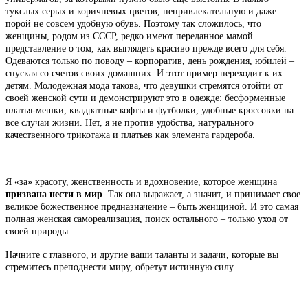
тукслых серых и коричневых цветов, непривлекательную и даже
порой не совсем удобную обувь. Поэтому так сложилось, что
женщины, родом из СССР, редко имеют переданное мамой
представление о том, как выглядеть красиво прежде всего для себя.
Одеваются только по поводу – корпоратив, день рождения, юбилей –
спуская со счетов своих домашних. И этот пример переходит к их
детям. Молодежная мода такова, что девушки стремятся отойти от
своей женской сути и демонстрируют это в одежде: бесформенные
платья-мешки, квадратные кофты и футболки, удобные кроссовки на
все случаи жизни. Нет, я не против удобства, натурального
качественного трикотажа и платьев как элемента гардероба.
Я «за» красоту, женственность и вдохновение, которое женщина
призвана нести в мир
. Так она выражает, а значит, и принимает свое
великое божественное предназначение – быть женщиной. И это самая
полная женская самореализация, поиск остального – только уход от
своей природы.
Начните с главного, и другие ваши таланты и задачи, которые вы
стремитесь преподнести миру, обретут истинную силу.