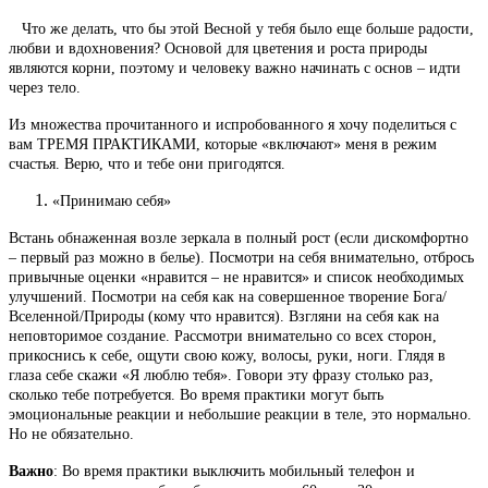
Что же делать, что бы этой Весной у тебя было еще больше радости,
любви и вдохновения? Основой для цветения и роста природы
являются корни, поэтому и человеку важно начинать с основ – идти
через тело.
Из множества прочитанного и испробованного я хочу поделиться с
вам ТРЕМЯ ПРАКТИКАМИ, которые «включают» меня в режим
счастья. Верю, что и тебе они пригодятся.
«Принимаю себя»
Встань обнаженная возле зеркала в полный рост (если дискомфортно
– первый раз можно в белье). Посмотри на себя внимательно, отбрось
привычные оценки «нравится – не нравится» и список необходимых
улучшений. Посмотри на себя как на совершенное творение Бога/
Вселенной/Природы (кому что нравится). Взгляни на себя как на
неповторимое создание. Рассмотри внимательно со всех сторон,
прикоснись к себе, ощути свою кожу, волосы, руки, ноги. Глядя в
глаза себе скажи «Я люблю тебя». Говори эту фразу столько раз,
сколько тебе потребуется. Во время практики могут быть
эмоциональные реакции и небольшие реакции в теле, это нормально.
Но не обязательно.
Важно
: Во время практики выключить мобильный телефон и