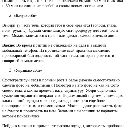
спланировать так, что бы тебя не отвлекали 60 мин: 30 мин практика
и 30 мин на единение с собой и своим новым состоянием.
«Балую себя»
Выбери ту часть тела, которая тебе в себе нравится (волосы, глаза,
ноги, руки…). Сделай специальную спа-процедуру для этой части
тела. Можно записаться в салон или сделать самостоятельно дома.
Важно
: Во время практик не отвлекайся на дела и выключи
мобильный телефон. На протяжение всей практики мысленно
проговаривай благодарность той части тела, которая нравится, и
говори ей комплименты.
«Украшаю себя»
Сфотографируй себя в полный рост в белье (можно самостоятельно
сделать фото на мобильный). Посмотри на это фото не как на фото
своего тела, а как на предмет: вазу, скульптуру. Убери оценочные
суждения «нравится-ненравится». Поразмышляй над тем, с помощью
каких линий одежды можно сделать данное фото еще более
пропорциональным и гармоничным. Можешь даже распечатать фото
на бумаге и порисовать на нем. Запомни или запиши те варианты,
которые понравились.
Пойди в магазин и примерь те фасоны одежды, которые ты пробовала